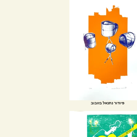
פיודור נתנאל בזובוב